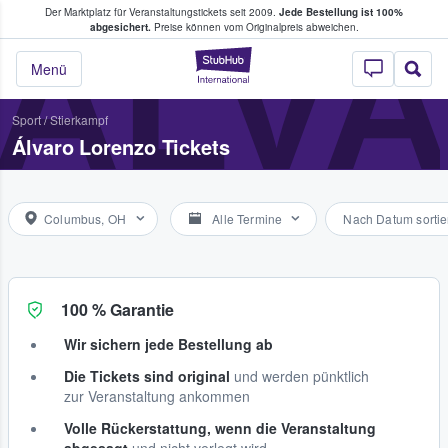
Der Marktplatz für Veranstaltungstickets seit 2009.
Jede Bestellung ist 100%
ans Tickets kaufen & verkaufen
ÁLV
abgesichert.
Preise können vom Originalpreis abweichen.
StubHub - Wo Fans
Menü
Sport
/
Stierkampf
Álvaro Lorenzo Tickets
Columbus, OH
Alle Termine
Nach Datum sortie
100 % Garantie
Wir sichern jede Bestellung ab
Die Tickets sind original
und werden pünktlich
zur Veranstaltung ankommen
Volle Rückerstattung, wenn die Veranstaltung