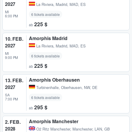
2027
La Riviera
,
Madrid, MAD, ES
MI
6 tickets available
6:00 PM
225 $
ab
Amorphis Madrid
10. FEB.
2027
La Riviera
,
Madrid, MAD, ES
MI
6 tickets available
9:00 PM
225 $
ab
Amorphis Oberhausen
13. FEB.
2027
Turbinenhalle
,
Oberhausen, NW, DE
SA
6 tickets available
7:00 PM
295 $
ab
Amorphis Manchester
2. FEB.
2028
O2 Ritz Manchester
,
Manchester, LAN, GB