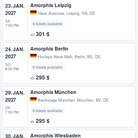
Amorphis Leipzig
23. JAN.
2027
Haus Auensee
,
Leipzig, SN, DE
SA
6 tickets available
7:00 PM
301 $
ab
Amorphis Berlin
24. JAN.
2027
Huxleys Neue Welt
,
Berlin, BE, DE
SO
6 tickets available
8:00 PM
295 $
ab
Amorphis München
29. JAN.
2027
Backstage München
,
München, BV, DE
FR
6 tickets available
7:00 PM
295 $
ab
Amorphis Wiesbaden
30. JAN.