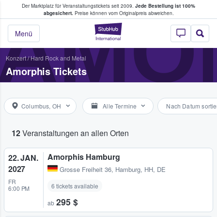
Der Marktplatz für Veranstaltungstickets seit 2009.
Jede Bestellung ist 100%
ans Tickets kaufen & verkaufen
AMO
abgesichert.
Preise können vom Originalpreis abweichen.
StubHub - Wo Fans
Menü
Konzert
/
Hard Rock and Metal
Amorphis Tickets
Columbus, OH
Alle Termine
Nach Datum sortie
12
Veranstaltungen an allen Orten
Amorphis Hamburg
22. JAN.
2027
Grosse Freiheit 36
,
Hamburg, HH, DE
FR
6 tickets available
6:00 PM
295 $
ab