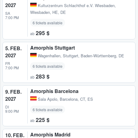
2027
Kulturzentrum Schlachthof e.V. Wiesbaden
,
Wiesbaden, HE, DE
SA
7:00 PM
6 tickets available
295 $
ab
Amorphis Stuttgart
5. FEB.
2027
Wagenhallen
,
Stuttgart, Baden-Württemberg, DE
FR
6 tickets available
7:00 PM
283 $
ab
Amorphis Barcelona
9. FEB.
2027
Sala Apolo
,
Barcelona, CT, ES
DI
6 tickets available
9:00 PM
225 $
ab
Amorphis Madrid
10. FEB.