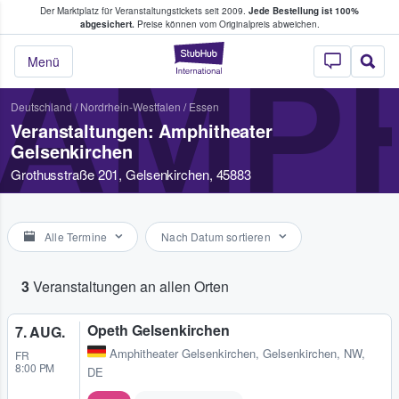
Der Marktplatz für Veranstaltungstickets seit 2009.
Jede Bestellung ist 100%
ans Tickets kaufen & verkaufen
abgesichert.
Preise können vom Originalpreis abweichen.
StubHub - Wo Fans
AMP
Menü
Deutschland
/
Nordrhein-Westfalen
/
Essen
Veranstaltungen: Amphitheater
Gelsenkirchen
Grothusstraße 201, Gelsenkirchen, 45883
Alle Termine
Nach Datum sortieren
3
Veranstaltungen an allen Orten
Opeth Gelsenkirchen
7. AUG.
Amphitheater Gelsenkirchen
,
Gelsenkirchen, NW,
FR
8:00 PM
DE