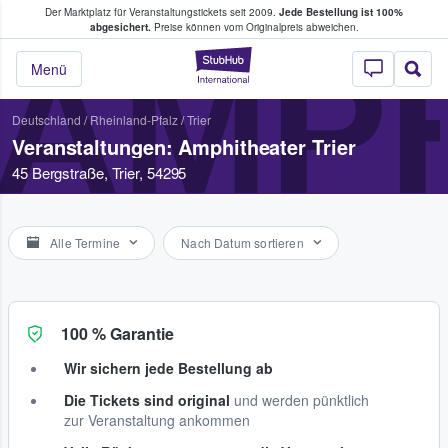
Der Marktplatz für Veranstaltungstickets seit 2009.
Jede Bestellung ist 100%
ans Tickets kaufen & verkaufen
abgesichert.
Preise können vom Originalpreis abweichen.
AMPH
StubHub - Wo Fans
Menü
Deutschland
/
Rheinland-Pfalz
/
Trier
Veranstaltungen: Amphitheater Trier
45 Bergstraße, Trier, 54295
Alle Termine
Nach Datum sortieren
100 % Garantie
Wir sichern jede Bestellung ab
Die Tickets sind original
und werden pünktlich
zur Veranstaltung ankommen