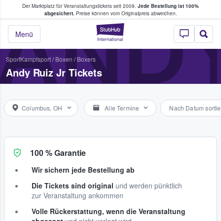
Der Marktplatz für Veranstaltungstickets seit 2009.
Jede Bestellung ist 100%
ans Tickets kaufen & verkaufen
ANDY
abgesichert.
Preise können vom Originalpreis abweichen.
StubHub - Wo Fans
Menü
Sport
Kampfsport
/
Boxen
/
Boxers
Andy Ruiz Jr Tickets
Columbus, OH
Alle Termine
Nach Datum sortie
100 % Garantie
Wir sichern jede Bestellung ab
Die Tickets sind original
und werden pünktlich
zur Veranstaltung ankommen
Volle Rückerstattung, wenn die Veranstaltung