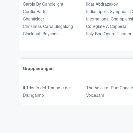
Carols By Candlelight
Ildar Abdrazakov
Cecilia Bartoli
Indianapolis Symphonic 
Chanticleer
International Championsh
Christmas Carol Singalong
Collegiate A Cappella
Cincinnati Boychoir
Italy Bari Opera Theater
Gruppierungen
Il Trionfo del Tempo e del
The Voice of Duo Concer
Disinganno
VoiceJam