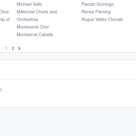
Michael Volle
Placido Domingo
Choir
Millennial Choirs and
Renee Fleming
ip of
Orchestras
Rogue Valley Chorale
Monteverdi-Chor
Montserrat Caballe
1
2
t