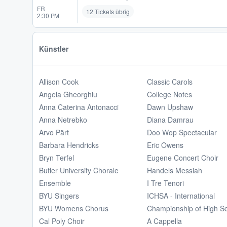
FR
12 Tickets übrig
2:30 PM
Künstler
Allison Cook
Classic Carols
Angela Gheorghiu
College Notes
Anna Caterina Antonacci
Dawn Upshaw
Anna Netrebko
Diana Damrau
Arvo Pärt
Doo Wop Spectacular
Barbara Hendricks
Eric Owens
Bryn Terfel
Eugene Concert Choir
Butler University Chorale
Handels Messiah
Ensemble
I Tre Tenori
BYU Singers
ICHSA - International
BYU Womens Chorus
Championship of High S
Cal Poly Choir
A Cappella