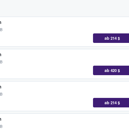
n
GB
ab
214 $
n
GB
ab
420 $
n
GB
ab
214 $
n
GB