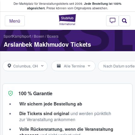
Der Marktplatz für Veranstaltungstickets seit 2009.
Jede Bestellung ist 100%
ans Tickets kaufen & verkaufen
ARS
abgesichert.
Preise können vom Originalpreis abweichen.
StubHub - Wo Fans
Menü
Sport
Kampfsport
/
Boxen
/
Boxers
Arslanbek Makhmudov Tickets
Columbus, OH
Alle Termine
Nach Datum sortie
100 % Garantie
Wir sichern jede Bestellung ab
Die Tickets sind original
und werden pünktlich
zur Veranstaltung ankommen
Volle Rückerstattung, wenn die Veranstaltung