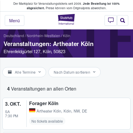
Der Marktplatz für Veranstaltungstickets seit 2009.
Jede Bestellung ist 100%
ans Tickets kaufen & verkaufen
abgesichert.
Preise können vom Originalpreis abweichen.
ART
StubHub - Wo Fans
Menü
Deutschland
/
Nordrhein-Westfalen
/
Köln
Veranstaltungen: Artheater Köln
Ehrenfeldgürtel 127, Köln, 50823
Alle Termine
Nach Datum sortieren
4
Veranstaltungen an allen Orten
Forager Köln
3. OKT.
Artheater Köln
,
Köln, NW, DE
SA
7:30 PM
No tickets available