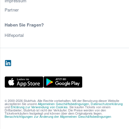
Impressum
Partner
Haben Sie Fragen?
Hilfeportal
© 2000-2026 StubHub. Alle Rechte vorbehalten. Mit der Benutzung dieser Website
akzeptieren Sie unsere
Allgemeinen Geschäftsbedingungen
,
Datenschutzerklärung
und
Erklärung zur Verwendung von Cookies
. Sie kaufen Tickets von einem
Drittanbieter; StubHub ist nicht der Verkäufer. Die Preise werden von den
Ticketverkäufern festgelegt und können über dem Originalpreis liegen.
Benachrichtigungen zur Änderung der Allgemeinen Geschäftsbedingungen