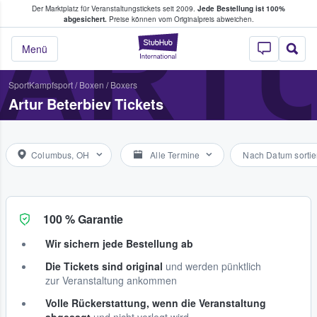
Der Marktplatz für Veranstaltungstickets seit 2009.
Jede Bestellung ist 100%
ans Tickets kaufen & verkaufen
ARTU
abgesichert.
Preise können vom Originalpreis abweichen.
StubHub - Wo Fans
Menü
Sport
Kampfsport
/
Boxen
/
Boxers
Artur Beterbiev Tickets
Columbus, OH
Alle Termine
Nach Datum sortie
100 % Garantie
Wir sichern jede Bestellung ab
Die Tickets sind original
und werden pünktlich
zur Veranstaltung ankommen
Volle Rückerstattung, wenn die Veranstaltung