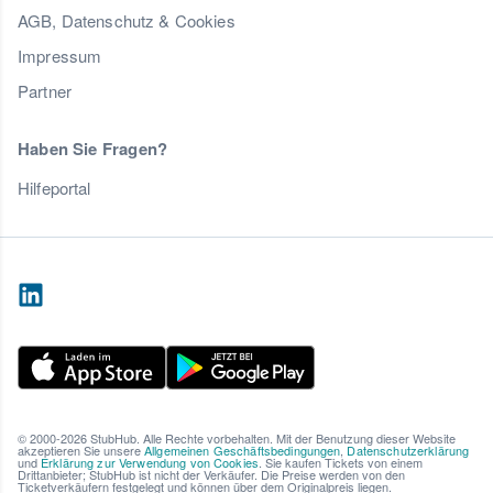
AGB, Datenschutz & Cookies
Impressum
Partner
Haben Sie Fragen?
Hilfeportal
© 2000-2026 StubHub. Alle Rechte vorbehalten. Mit der Benutzung dieser Website
akzeptieren Sie unsere
Allgemeinen Geschäftsbedingungen
,
Datenschutzerklärung
und
Erklärung zur Verwendung von Cookies
. Sie kaufen Tickets von einem
Drittanbieter; StubHub ist nicht der Verkäufer. Die Preise werden von den
Ticketverkäufern festgelegt und können über dem Originalpreis liegen.