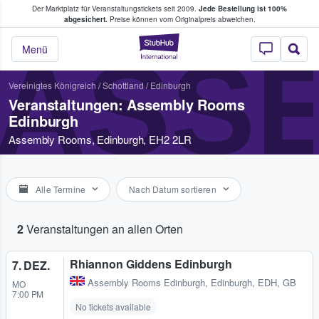
Der Marktplatz für Veranstaltungstickets seit 2009.
Jede Bestellung ist 100%
ans Tickets kaufen & verkaufen
abgesichert.
Preise können vom Originalpreis abweichen.
StubHub - Wo Fans
ASS
Menü
Vereinigtes Königreich
/
Schottland
/
Edinburgh
Veranstaltungen: Assembly Rooms
Edinburgh
Assembly Rooms, Edinburgh, EH2 2LR
Alle Termine
Nach Datum sortieren
2
Veranstaltungen an allen Orten
Rhiannon Giddens Edinburgh
7. DEZ.
Assembly Rooms Edinburgh
,
Edinburgh, EDH, GB
MO
7:00 PM
No tickets available