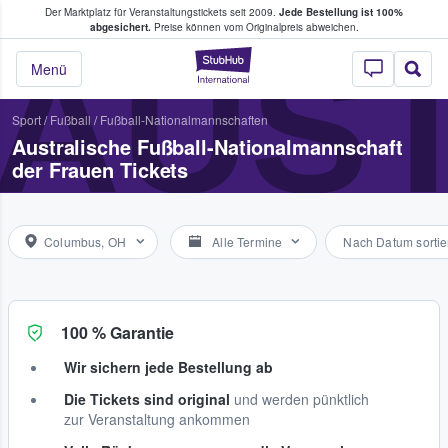
Der Marktplatz für Veranstaltungstickets seit 2009.
Jede Bestellung ist 100%
ans Tickets kaufen & verkaufen
abgesichert.
Preise können vom Originalpreis abweichen.
AUS
StubHub - Wo Fans
Menü
Sport
/
Fußball
/
Fußball-Nationalmannschaften
Australische Fußball-Nationalmannschaft
der Frauen Tickets
Columbus, OH
Alle Termine
Nach Datum sortie
100 % Garantie
Wir sichern jede Bestellung ab
Die Tickets sind original
und werden pünktlich
zur Veranstaltung ankommen