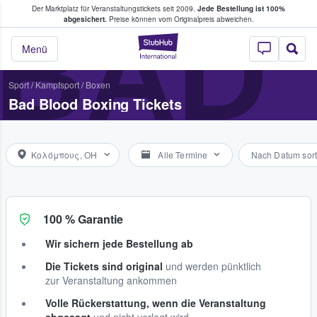
Der Marktplatz für Veranstaltungstickets seit 2009.
Jede Bestellung ist 100%
ans Tickets kaufen & verkaufen
BAD
abgesichert.
Preise können vom Originalpreis abweichen.
StubHub - Wo Fans
Menü
Sport
/
Kampfsport
/
Boxen
Bad Blood Boxing Tickets
Κολόμπους, OH
Alle Termine
Nach Datum sort
100 % Garantie
Wir sichern jede Bestellung ab
Die Tickets sind original
und werden pünktlich
zur Veranstaltung ankommen
Volle Rückerstattung, wenn die Veranstaltung