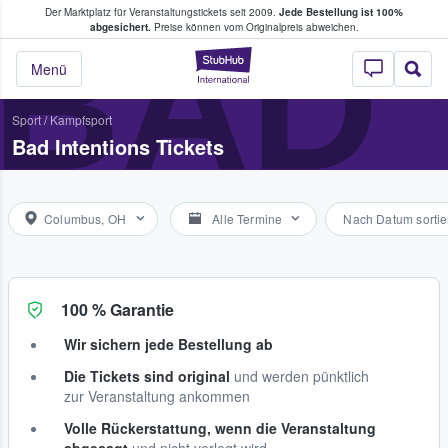
Der Marktplatz für Veranstaltungstickets seit 2009.
Jede Bestellung ist 100%
ans Tickets kaufen & verkaufen
BAD 
abgesichert.
Preise können vom Originalpreis abweichen.
StubHub - Wo Fans
Menü
Sport
/
Kampfsport
Bad Intentions Tickets
Columbus, OH
Alle Termine
Nach Datum sortie
100 % Garantie
Wir sichern jede Bestellung ab
Die Tickets sind original
und werden pünktlich
zur Veranstaltung ankommen
Volle Rückerstattung, wenn die Veranstaltung