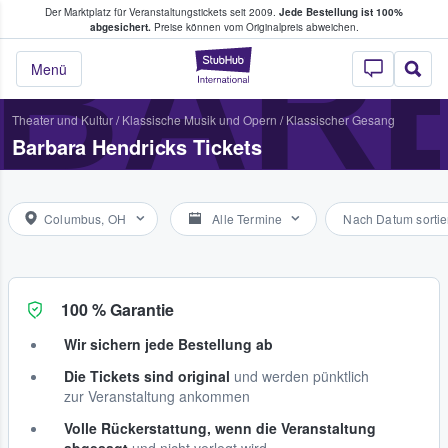
Der Marktplatz für Veranstaltungstickets seit 2009.
Jede Bestellung ist 100%
ans Tickets kaufen & verkaufen
BAR
abgesichert.
Preise können vom Originalpreis abweichen.
StubHub - Wo Fans
Menü
Theater und Kultur
/
Klassische Musik und Opern
/
Klassischer Gesang
Barbara Hendricks Tickets
Columbus, OH
Alle Termine
Nach Datum sortie
100 % Garantie
Wir sichern jede Bestellung ab
Die Tickets sind original
und werden pünktlich
zur Veranstaltung ankommen
Volle Rückerstattung, wenn die Veranstaltung