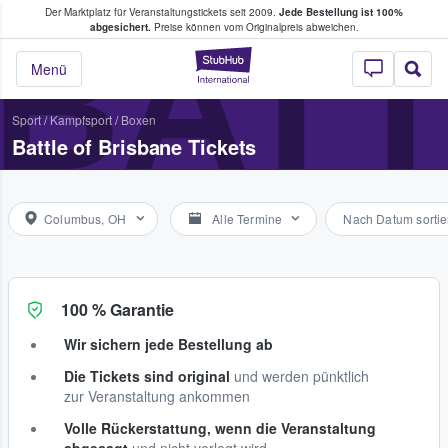
Der Marktplatz für Veranstaltungstickets seit 2009.
Jede Bestellung ist 100%
ans Tickets kaufen & verkaufen
BATT
abgesichert.
Preise können vom Originalpreis abweichen.
StubHub - Wo Fans
Menü
Sport
/
Kampfsport
/
Boxen
Battle of Brisbane Tickets
Columbus, OH
Alle Termine
Nach Datum sortie
100 % Garantie
Wir sichern jede Bestellung ab
Die Tickets sind original
und werden pünktlich
zur Veranstaltung ankommen
Volle Rückerstattung, wenn die Veranstaltung