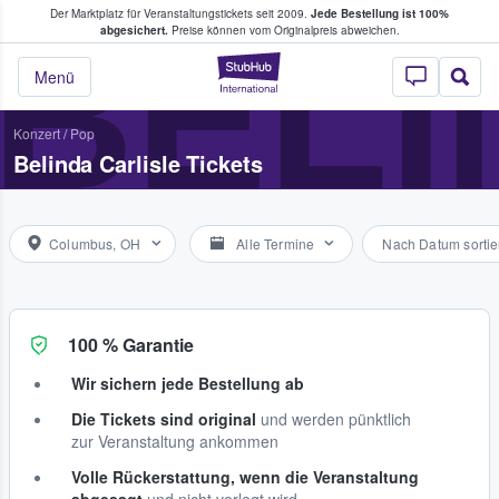
Der Marktplatz für Veranstaltungstickets seit 2009.
Jede Bestellung ist 100%
ans Tickets kaufen & verkaufen
BELI
abgesichert.
Preise können vom Originalpreis abweichen.
StubHub - Wo Fans
Menü
Konzert
/
Pop
Belinda Carlisle Tickets
Columbus, OH
Alle Termine
Nach Datum sortie
100 % Garantie
Wir sichern jede Bestellung ab
Die Tickets sind original
und werden pünktlich
zur Veranstaltung ankommen
Volle Rückerstattung, wenn die Veranstaltung