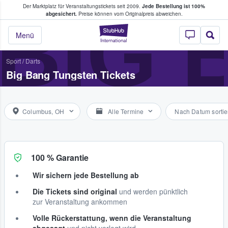
Der Marktplatz für Veranstaltungstickets seit 2009.
Jede Bestellung ist 100%
ans Tickets kaufen & verkaufen
BIG 
abgesichert.
Preise können vom Originalpreis abweichen.
StubHub - Wo Fans
Menü
Sport
/
Darts
Big Bang Tungsten Tickets
Columbus, OH
Alle Termine
Nach Datum sortie
100 % Garantie
Wir sichern jede Bestellung ab
Die Tickets sind original
und werden pünktlich
zur Veranstaltung ankommen
Volle Rückerstattung, wenn die Veranstaltung