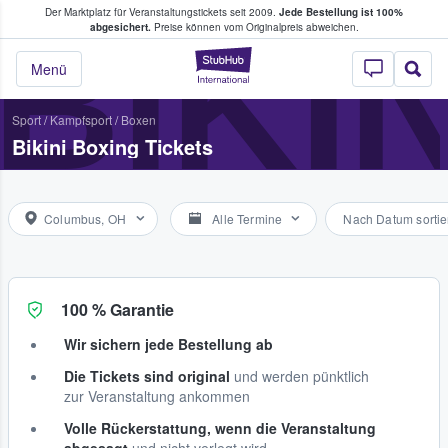
Der Marktplatz für Veranstaltungstickets seit 2009.
Jede Bestellung ist 100%
ans Tickets kaufen & verkaufen
BIKI
abgesichert.
Preise können vom Originalpreis abweichen.
StubHub - Wo Fans
Menü
Sport
/
Kampfsport
/
Boxen
Bikini Boxing Tickets
Columbus, OH
Alle Termine
Nach Datum sortie
100 % Garantie
Wir sichern jede Bestellung ab
Die Tickets sind original
und werden pünktlich
zur Veranstaltung ankommen
Volle Rückerstattung, wenn die Veranstaltung