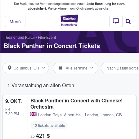
Der Marktplatz für Veranstaltungstickets seit 2009.
Jede Bestellung ist 100%
ans Tickets kaufen & verkaufen
BLAC
abgesichert.
Preise können vom Originalpreis abweichen.
StubHub - Wo Fans
Menü
Theater und Kultur
/
Film-Event
Black Panther in Concert Tickets
Columbus, OH
Alle Termine
Nach Datum sortie
1
Veranstaltung an allen Orten
Black Panther in Concert with Chineke!
9. OKT.
Orchestra
FR
7:30 PM
London Royal Albert Hall
,
London, London, GB
12 tickets available
421 $
ab