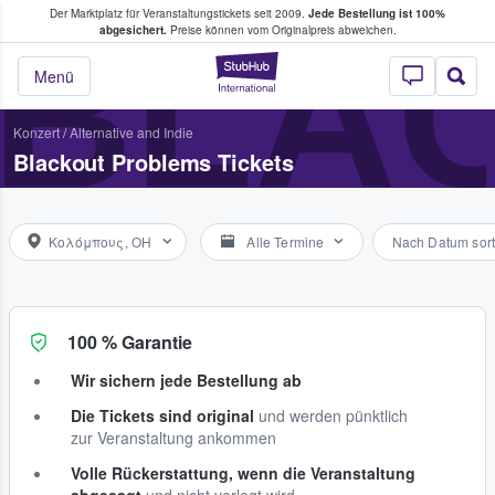
Der Marktplatz für Veranstaltungstickets seit 2009.
Jede Bestellung ist 100%
ans Tickets kaufen & verkaufen
BLA
abgesichert.
Preise können vom Originalpreis abweichen.
StubHub - Wo Fans
Menü
Konzert
/
Alternative and Indie
Blackout Problems Tickets
Κολόμπους, OH
Alle Termine
Nach Datum sort
100 % Garantie
Wir sichern jede Bestellung ab
Die Tickets sind original
und werden pünktlich
zur Veranstaltung ankommen
Volle Rückerstattung, wenn die Veranstaltung