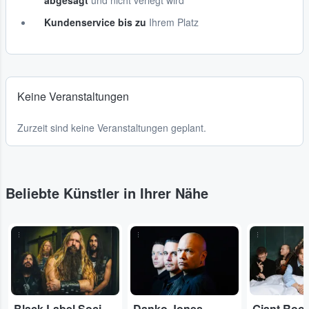
abgesagt
und nicht verlegt wird
Kundenservice bis zu
Ihrem Platz
Keine Veranstaltungen
Zurzeit sind keine Veranstaltungen geplant.
Beliebte Künstler in Ihrer Nähe
...
...
...
Black Label Society
Danko Jones
Giant Roo