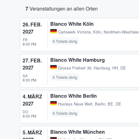
7
Veranstaltungen an allen Orten
Blanco White Köln
26. FEB.
2027
Carlswerk Victoria
,
Köln, Nordrhein-Westfale
FR
6 Tickets übrig
8:00 PM
Blanco White Hamburg
27. FEB.
2027
Grosse Freiheit 36
,
Hamburg, HH, DE
SA
6 Tickets übrig
8:00 PM
Blanco White Berlin
4. MÄRZ
2027
Huxleys Neue Welt
,
Berlin, BE, DE
DO
6 Tickets übrig
8:00 PM
Blanco White München
5. MÄRZ