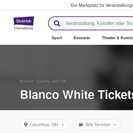
Der Marktplatz für Veranstaltungs
StubHub - Wo Fans Tickets kau
Sport
Konzerte
Theater & Komöd
Konzert
/
Country und Folk
Blanco White Ticket
Columbus, OH
Alle Termine