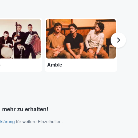
...
...
s
Amble
Ron S
 mehr zu erhalten!
klärung
für weitere Einzelheiten.