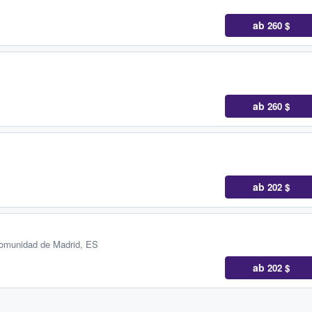
ab
260 $
ab
260 $
ab
202 $
omunidad de Madrid, ES
ab
202 $