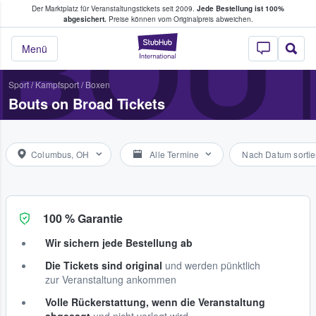
Der Marktplatz für Veranstaltungstickets seit 2009.
Jede Bestellung ist 100%
ans Tickets kaufen & verkaufen
BOU
abgesichert.
Preise können vom Originalpreis abweichen.
StubHub - Wo Fans
Menü
Sport
/
Kampfsport
/
Boxen
Bouts on Broad Tickets
Columbus, OH
Alle Termine
Nach Datum sortie
100 % Garantie
Wir sichern jede Bestellung ab
Die Tickets sind original
und werden pünktlich
zur Veranstaltung ankommen
Volle Rückerstattung, wenn die Veranstaltung