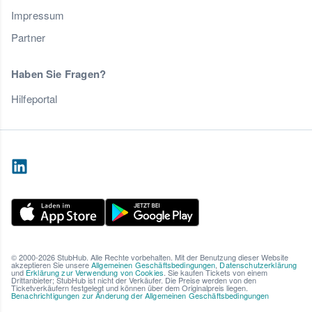
Impressum
Partner
Haben Sie Fragen?
Hilfeportal
© 2000-2026 StubHub. Alle Rechte vorbehalten. Mit der Benutzung dieser Website
akzeptieren Sie unsere
Allgemeinen Geschäftsbedingungen
,
Datenschutzerklärung
und
Erklärung zur Verwendung von Cookies
. Sie kaufen Tickets von einem
Drittanbieter; StubHub ist nicht der Verkäufer. Die Preise werden von den
Ticketverkäufern festgelegt und können über dem Originalpreis liegen.
Benachrichtigungen zur Änderung der Allgemeinen Geschäftsbedingungen