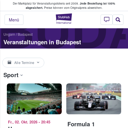
Der Marktplatz für Veranstaltungstickets seit 2009.
Jede Bestellung ist 100%
ans Tickets kaufen & verkaufen
BUD
abgesichert.
Preise können vom Originalpreis abweichen.
StubHub - Wo Fans
Menü
Ungarn
/
Budapest
Veranstaltungen in Budapest
Alle Termine
Sport
Fr., 02. Okt. 2026
•
20:45
Formula 1