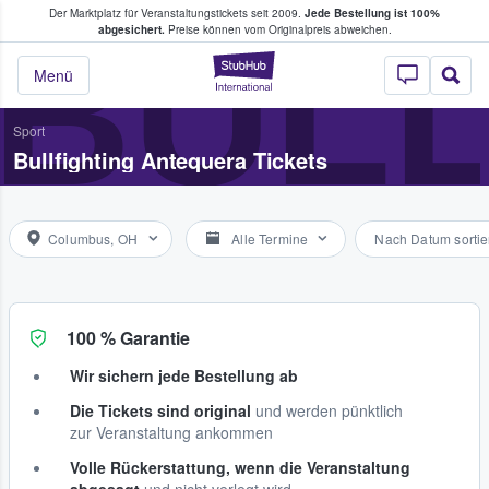
Der Marktplatz für Veranstaltungstickets seit 2009.
Jede Bestellung ist 100%
ans Tickets kaufen & verkaufen
BULL
abgesichert.
Preise können vom Originalpreis abweichen.
StubHub - Wo Fans
Menü
Sport
Bullfighting Antequera Tickets
Columbus, OH
Alle Termine
Nach Datum sortie
100 % Garantie
Wir sichern jede Bestellung ab
Die Tickets sind original
und werden pünktlich
zur Veranstaltung ankommen
Volle Rückerstattung, wenn die Veranstaltung