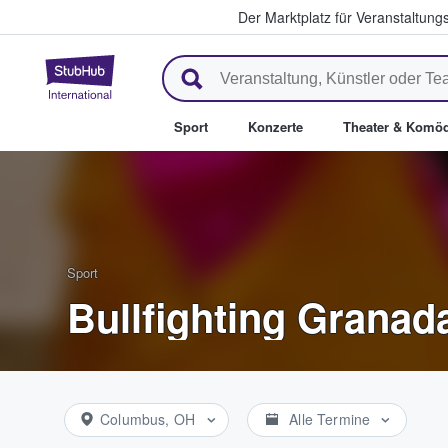
Der Marktplatz für Veranstaltungs
StubHub - Wo Fans Tickets kau
Sport
Konzerte
Theater & Komöd
Sport
Bullfighting Granad
Columbus, OH
Alle Termine