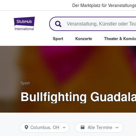
Der Marktplatz für Veranstaltungs
StubHub - Wo Fans Tickets kau
Sport
Konzerte
Theater & Komöd
Sport
Bullfighting Guadala
Columbus, OH
Alle Termine