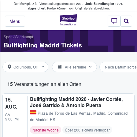
Der Marktplatz für Veranstaltungstickets seit 2009.
Jede Bestellung ist 100%
ans Tickets kaufen & verkaufen
BULL
abgesichert.
Preise können vom Originalpreis abweichen.
StubHub - Wo Fans
Menü
Sport
/
Stierkampf
Bullfighting Madrid Tickets
Columbus, OH
Alle Termine
Nach Datum sortie
15
Veranstaltungen an allen Orten
Bullfighting Madrid 2026 - Javier Cortés,
15.
José Garrido & Antonio Puerta
AUG.
Plaza de Toros de Las Ventas
,
Madrid, Comunidad
SA
9:00 PM
de Madrid, ES
Nächste Woche
Über 200 Tickets verfügbar