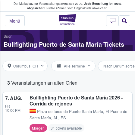
Der Marktplatz für Veranstaltungstickets seit 2009.
Jede Bestellung ist 100%
ans Tickets kaufen & verkaufen
BULL
abgesichert.
Preise können vom Originalpreis abweichen.
StubHub - Wo Fans
Menü
Sport
Bullfighting Puerto de Santa María Tickets
Columbus, OH
Alle Termine
Nach Datum sortie
3
Veranstaltungen an allen Orten
Bullfighting Puerto de Santa María 2026 -
7. AUG.
Corrida de rejones
FR
10:00 PM
Plaza de toros de Puerto Santa María
,
El Puerto de
Santa María, AL, ES
Morgen
34 tickets available