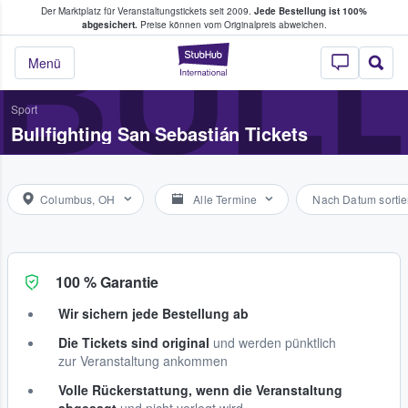
Der Marktplatz für Veranstaltungstickets seit 2009.
Jede Bestellung ist 100%
ans Tickets kaufen & verkaufen
BULL
abgesichert.
Preise können vom Originalpreis abweichen.
StubHub - Wo Fans
Menü
Sport
Bullfighting San Sebastián Tickets
Columbus, OH
Alle Termine
Nach Datum sortie
100 % Garantie
Wir sichern jede Bestellung ab
Die Tickets sind original
und werden pünktlich
zur Veranstaltung ankommen
Volle Rückerstattung, wenn die Veranstaltung