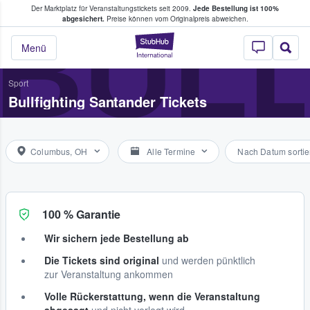
Der Marktplatz für Veranstaltungstickets seit 2009.
Jede Bestellung ist 100%
ans Tickets kaufen & verkaufen
BULL
abgesichert.
Preise können vom Originalpreis abweichen.
StubHub - Wo Fans
Menü
Sport
Bullfighting Santander Tickets
Columbus, OH
Alle Termine
Nach Datum sortie
100 % Garantie
Wir sichern jede Bestellung ab
Die Tickets sind original
und werden pünktlich
zur Veranstaltung ankommen
Volle Rückerstattung, wenn die Veranstaltung