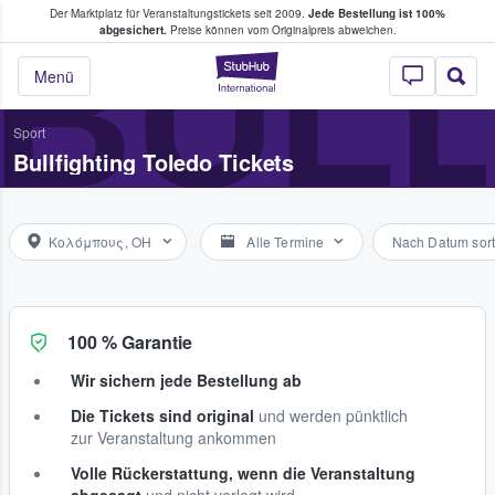
Der Marktplatz für Veranstaltungstickets seit 2009.
Jede Bestellung ist 100%
ans Tickets kaufen & verkaufen
BULL
abgesichert.
Preise können vom Originalpreis abweichen.
StubHub - Wo Fans
Menü
Sport
Bullfighting Toledo Tickets
Κολόμπους, OH
Alle Termine
Nach Datum sort
100 % Garantie
Wir sichern jede Bestellung ab
Die Tickets sind original
und werden pünktlich
zur Veranstaltung ankommen
Volle Rückerstattung, wenn die Veranstaltung