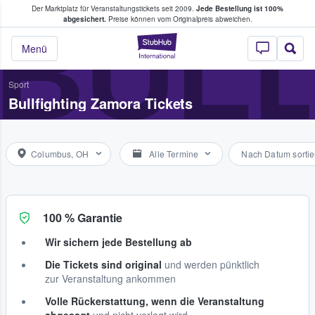
Der Marktplatz für Veranstaltungstickets seit 2009.
Jede Bestellung ist 100%
ans Tickets kaufen & verkaufen
BULL
abgesichert.
Preise können vom Originalpreis abweichen.
StubHub - Wo Fans
Menü
Sport
Bullfighting Zamora Tickets
Columbus, OH
Alle Termine
Nach Datum sortie
100 % Garantie
Wir sichern jede Bestellung ab
Die Tickets sind original
und werden pünktlich
zur Veranstaltung ankommen
Volle Rückerstattung, wenn die Veranstaltung