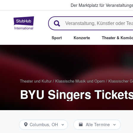
Der Marktplatz für Veranstaltungs
StubHub - Wo Fans Tickets kau
Sport
Konzerte
Theater & Komöd
Theater und Kultur
/
Klassische Musik und Opern
/
Klassischer 
BYU Singers Ticket
Columbus, OH
Alle Termine