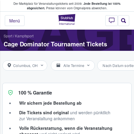
Der Marktplatz für Veranstaltungstickets seit 2009.
Jede Bestellung ist 100%
ans Tickets kaufen & verkaufen
CAG
abgesichert.
Preise können vom Originalpreis abweichen.
StubHub - Wo Fans
Menü
Sport
/
Kampfsport
Cage Dominator Tournament Tickets
Columbus, OH
Alle Termine
Nach Datum sortie
100 % Garantie
Wir sichern jede Bestellung ab
Die Tickets sind original
und werden pünktlich
zur Veranstaltung ankommen
Volle Rückerstattung, wenn die Veranstaltung