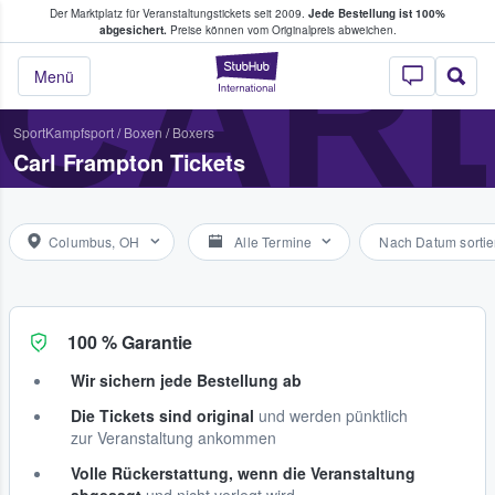
Der Marktplatz für Veranstaltungstickets seit 2009.
Jede Bestellung ist 100%
ans Tickets kaufen & verkaufen
CAR
abgesichert.
Preise können vom Originalpreis abweichen.
StubHub - Wo Fans
Menü
Sport
Kampfsport
/
Boxen
/
Boxers
Carl Frampton Tickets
Columbus, OH
Alle Termine
Nach Datum sortie
100 % Garantie
Wir sichern jede Bestellung ab
Die Tickets sind original
und werden pünktlich
zur Veranstaltung ankommen
Volle Rückerstattung, wenn die Veranstaltung