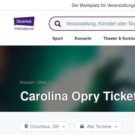
Der Marktplatz für Veranstaltungs
StubHub - Wo Fans Tickets kau
Sport
Konzerte
Theater & Komöd
Konzert
/
Other Concerts
Carolina Opry Ticke
Columbus, OH
Alle Termine