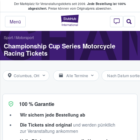
Der Marktplatz für Veranstaltungstickets seit 2009.
Jede Bestellung ist 100%
ans Tickets kaufen & verkaufen
abgesichert.
Preise können vom Originalpreis abweichen.
CHAM
StubHub - Wo Fans
Menü
Sport
/
Motorsport
Championship Cup Series Motorcycle
Racing Tickets
Columbus, OH
Alle Termine
Nach Datum sortie
100 % Garantie
Wir sichern jede Bestellung ab
Die Tickets sind original
und werden pünktlich
zur Veranstaltung ankommen