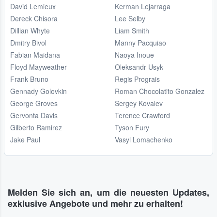
David Lemieux
Kerman Lejarraga
Dereck Chisora
Lee Selby
Dillian Whyte
Liam Smith
Dmitry Bivol
Manny Pacquiao
Fabian Maidana
Naoya Inoue
Floyd Mayweather
Oleksandr Usyk
Frank Bruno
Regis Prograis
Gennady Golovkin
Roman Chocolatito Gonzalez
George Groves
Sergey Kovalev
Gervonta Davis
Terence Crawford
Gilberto Ramirez
Tyson Fury
Jake Paul
Vasyl Lomachenko
Melden Sie sich an, um die neuesten Updates,
exklusive Angebote und mehr zu erhalten!