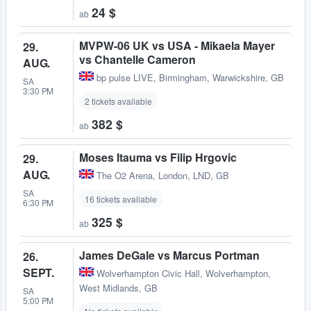
24 $
ab
MVPW-06 UK vs USA - Mikaela Mayer
29.
vs Chantelle Cameron
AUG.
bp pulse LIVE
,
Birmingham, Warwickshire, GB
SA
3:30 PM
2 tickets available
382 $
ab
Moses Itauma vs Filip Hrgovic
29.
AUG.
The O2 Arena
,
London, LND, GB
SA
16 tickets available
6:30 PM
325 $
ab
James DeGale vs Marcus Portman
26.
SEPT.
Wolverhampton Civic Hall
,
Wolverhampton,
West Midlands, GB
SA
5:00 PM