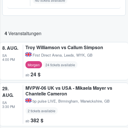
No tickets available
4
Veranstaltungen
Troy Williamson vs Callum Simpson
8. AUG.
First Direct Arena
,
Leeds, WYK, GB
SA
4:00 PM
Morgen
24 tickets available
24 $
ab
MVPW-06 UK vs USA - Mikaela Mayer vs
29.
Chantelle Cameron
AUG.
bp pulse LIVE
,
Birmingham, Warwickshire, GB
SA
3:30 PM
2 tickets available
382 $
ab