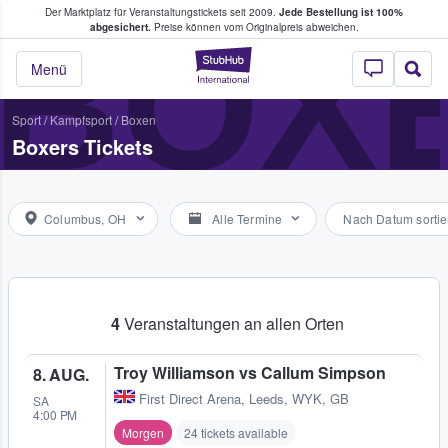
Der Marktplatz für Veranstaltungstickets seit 2009.
Jede Bestellung ist 100%
ans Tickets kaufen & verkaufen
BOX
abgesichert.
Preise können vom Originalpreis abweichen.
StubHub - Wo Fans
Menü
Sport
/
Kampfsport
/
Boxen
Boxers Tickets
Columbus, OH
Alle Termine
Nach Datum sortie
4
Veranstaltungen an allen Orten
Troy Williamson vs Callum Simpson
8. AUG.
First Direct Arena
,
Leeds, WYK, GB
SA
4:00 PM
Morgen
24 tickets available