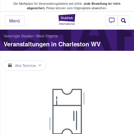
Der Marktplatz für Veranstaltungstickets seit 2009.
Jede Bestellung ist 100%
ans Tickets kaufen & verkaufen
CHA
abgesichert.
Preise können vom Originalpreis abweichen.
StubHub - Wo Fans
Menü
Vereinigte Staaten
/
West Virginia
Veranstaltungen in Charleston WV
Alle Termine