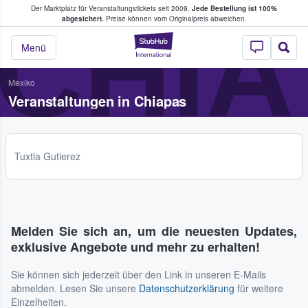
Der Marktplatz für Veranstaltungstickets seit 2009.
Jede Bestellung ist 100%
ans Tickets kaufen & verkaufen
CHIA
abgesichert.
Preise können vom Originalpreis abweichen.
StubHub - Wo Fans
Menü
Mexiko
Veranstaltungen in Chiapas
Tuxtla Gutierez
Melden Sie sich an, um die neuesten Updates,
exklusive Angebote und mehr zu erhalten!
Sie können sich jederzeit über den Link in unseren E-Mails
abmelden. Lesen Sie unsere
Datenschutzerklärung
für weitere
Einzelheiten.