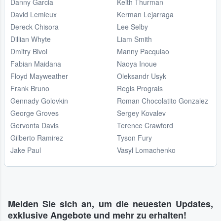
Danny Garcia
Keith Thurman
David Lemieux
Kerman Lejarraga
Dereck Chisora
Lee Selby
Dillian Whyte
Liam Smith
Dmitry Bivol
Manny Pacquiao
Fabian Maidana
Naoya Inoue
Floyd Mayweather
Oleksandr Usyk
Frank Bruno
Regis Prograis
Gennady Golovkin
Roman Chocolatito Gonzalez
George Groves
Sergey Kovalev
Gervonta Davis
Terence Crawford
Gilberto Ramirez
Tyson Fury
Jake Paul
Vasyl Lomachenko
Melden Sie sich an, um die neuesten Updates,
exklusive Angebote und mehr zu erhalten!