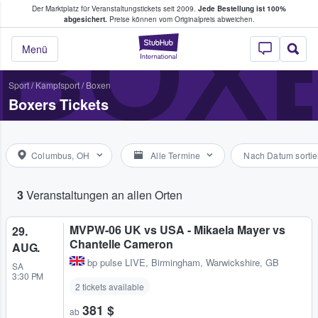
Der Marktplatz für Veranstaltungstickets seit 2009.
Jede Bestellung ist 100%
ans Tickets kaufen & verkaufen
BOX
abgesichert.
Preise können vom Originalpreis abweichen.
StubHub - Wo Fans
Menü
Sport
/
Kampfsport
/
Boxen
Boxers Tickets
Columbus, OH
Alle Termine
Nach Datum sortie
3
Veranstaltungen an allen Orten
MVPW-06 UK vs USA - Mikaela Mayer vs
29.
Chantelle Cameron
AUG.
bp pulse LIVE
,
Birmingham, Warwickshire, GB
SA
3:30 PM
2 tickets available
381 $
ab