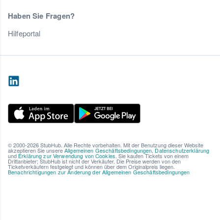
Haben Sie Fragen?
Hilfeportal
© 2000-2026 StubHub. Alle Rechte vorbehalten. Mit der Benutzung dieser Website
akzeptieren Sie unsere
Allgemeinen Geschäftsbedingungen
,
Datenschutzerklärung
und
Erklärung zur Verwendung von Cookies
. Sie kaufen Tickets von einem
Drittanbieter; StubHub ist nicht der Verkäufer. Die Preise werden von den
Ticketverkäufern festgelegt und können über dem Originalpreis liegen.
Benachrichtigungen zur Änderung der Allgemeinen Geschäftsbedingungen