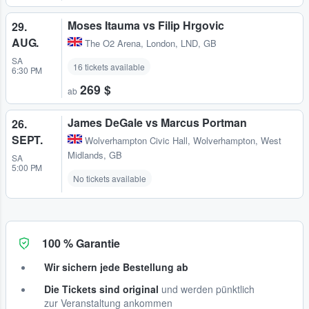
Moses Itauma vs Filip Hrgovic
29.
AUG.
The O2 Arena
,
London, LND, GB
SA
16 tickets available
6:30 PM
269 $
ab
James DeGale vs Marcus Portman
26.
SEPT.
Wolverhampton Civic Hall
,
Wolverhampton, West
Midlands, GB
SA
5:00 PM
No tickets available
100 % Garantie
Wir sichern jede Bestellung ab
Die Tickets sind original
und werden pünktlich
zur Veranstaltung ankommen