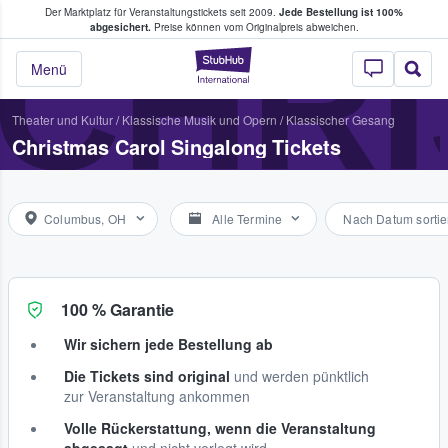
Der Marktplatz für Veranstaltungstickets seit 2009.
Jede Bestellung ist 100%
ans Tickets kaufen & verkaufen
CHR
abgesichert.
Preise können vom Originalpreis abweichen.
StubHub - Wo Fans
Menü
Theater und Kultur
/
Klassische Musik und Opern
/
Klassischer Gesang
Christmas Carol Singalong Tickets
Columbus, OH
Alle Termine
Nach Datum sortie
100 % Garantie
Wir sichern jede Bestellung ab
Die Tickets sind original
und werden pünktlich
zur Veranstaltung ankommen
Volle Rückerstattung, wenn die Veranstaltung