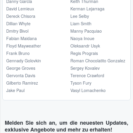
Danny Garcia
Keith Thurman
David Lemieux
Kerman Lejarraga
Dereck Chisora
Lee Selby
Dillian Whyte
Liam Smith
Dmitry Bivol
Manny Pacquiao
Fabian Maidana
Naoya Inoue
Floyd Mayweather
Oleksandr Usyk
Frank Bruno
Regis Prograis
Gennady Golovkin
Roman Chocolatito Gonzalez
George Groves
Sergey Kovalev
Gervonta Davis
Terence Crawford
Gilberto Ramirez
Tyson Fury
Jake Paul
Vasyl Lomachenko
Melden Sie sich an, um die neuesten Updates,
exklusive Angebote und mehr zu erhalten!