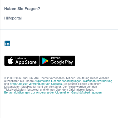
Haben Sie Fragen?
Hilfeportal
© 2000-2026 StubHub. Alle Rechte vorbehalten. Mit der Benutzung dieser Website
akzeptieren Sie unsere
Allgemeinen Geschäftsbedingungen
,
Datenschutzerklärung
und
Erklärung zur Verwendung von Cookies
. Sie kaufen Tickets von einem
Drittanbieter; StubHub ist nicht der Verkäufer. Die Preise werden von den
Ticketverkäufern festgelegt und können über dem Originalpreis liegen.
Benachrichtigungen zur Änderung der Allgemeinen Geschäftsbedingungen