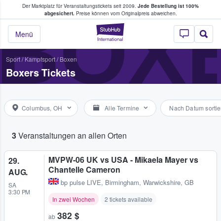
Der Marktplatz für Veranstaltungstickets seit 2009.
Jede Bestellung ist 100%
ans Tickets kaufen & verkaufen
BOX
abgesichert.
Preise können vom Originalpreis abweichen.
StubHub - Wo Fans
Menü
Sport
/
Kampfsport
/
Boxen
Boxers Tickets
Columbus, OH
Alle Termine
Nach Datum sortie
3
Veranstaltungen an allen Orten
MVPW-06 UK vs USA - Mikaela Mayer vs
29.
Chantelle Cameron
AUG.
bp pulse LIVE
,
Birmingham, Warwickshire, GB
SA
3:30 PM
In zwei Wochen
2 tickets available
382 $
ab