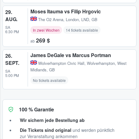
Moses Itauma vs Filip Hrgovic
29.
AUG.
The O2 Arena
,
London, LND, GB
SA
In zwei Wochen
14 tickets available
6:30 PM
269 $
ab
James DeGale vs Marcus Portman
26.
SEPT.
Wolverhampton Civic Hall
,
Wolverhampton, West
Midlands, GB
SA
5:00 PM
No tickets available
100 % Garantie
Wir sichern jede Bestellung ab
Die Tickets sind original
und werden pünktlich
zur Veranstaltung ankommen