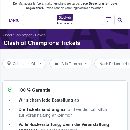
Der Marktplatz für Veranstaltungstickets seit 2009.
Jede Bestellung ist 100%
ans Tickets kaufen & verkaufen
CLAS
abgesichert.
Preise können vom Originalpreis abweichen.
StubHub - Wo Fans
Menü
Sport
/
Kampfsport
/
Boxen
Clash of Champions Tickets
Columbus, OH
Alle Termine
Nach Datum sortie
100 % Garantie
Wir sichern jede Bestellung ab
Die Tickets sind original
und werden pünktlich
zur Veranstaltung ankommen
Volle Rückerstattung, wenn die Veranstaltung