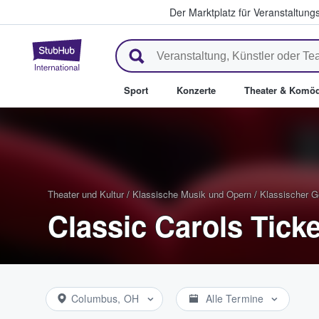
Der Marktplatz für Veranstaltungs
StubHub - Wo Fans Tickets kau
Sport
Konzerte
Theater & Komöd
Theater und Kultur
/
Klassische Musik und Opern
/
Klassischer 
Classic Carols Tick
Columbus, OH
Alle Termine