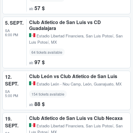
57 $
ab
Club Atletico de San Luis vs CD
5. SEPT.
Guadalajara
SA
6:00 PM
Estadio Libertad Financiera
,
San Luis Potosí, San
Luis Potosí, MX
64 tickets available
97 $
ab
Club León vs Club Atletico de San Luis
12.
SEPT.
Estadio León - Nou Camp
,
León, Guanajuato, MX
SA
154 tickets available
5:00 PM
88 $
ab
Club Atletico de San Luis vs Club Necaxa
19.
SEPT.
Estadio Libertad Financiera
,
San Luis Potosí, San
Luis Potosí, MX