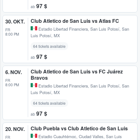
97 $
ab
Club Atletico de San Luis vs Atlas FC
30. OKT.
Estadio Libertad Financiera
,
San Luis Potosí, San
FR
8:00 PM
Luis Potosí, MX
64 tickets available
97 $
ab
Club Atletico de San Luis vs FC Juárez
6. NOV.
Bravos
FR
8:00 PM
Estadio Libertad Financiera
,
San Luis Potosí, San
Luis Potosí, MX
64 tickets available
97 $
ab
Club Puebla vs Club Atletico de San Luis
20. NOV.
Estadio Cuauhtémoc
,
Ciudad Valles, San Luis
FR