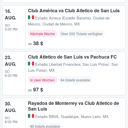
Club América vs Club Atletico de San Luis
16.
AUG.
Estadio Azteca (Estadio Banorte)
,
Ciudad de
México, Ciudad de México, MX
SO
5:00 PM
Nächste Woche
Über 200 Tickets verfügbar
38 $
ab
Club Atletico de San Luis vs Pachuca FC
23.
AUG.
Estadio Libertad Financiera
,
San Luis Potosí, San
Luis Potosí, MX
SO
6:00 PM
In zwei Wochen
64 tickets available
97 $
ab
Rayados de Monterrey vs Club Atletico de
30.
San Luis
AUG.
Estadio BBVA
,
Guadalupe, Nuevo León, MX
SO
8:00 PM
85 tickets available