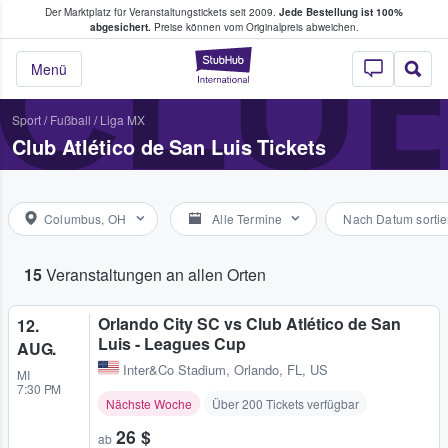
Der Marktplatz für Veranstaltungstickets seit 2009.
Jede Bestellung ist 100%
ans Tickets kaufen & verkaufen
CLUB
abgesichert.
Preise können vom Originalpreis abweichen.
StubHub - Wo Fans
Menü
Sport
/
Fußball
/
Liga MX
Club Atlético de San Luis Tickets
Columbus, OH
Alle Termine
Nach Datum sortie
15
Veranstaltungen an allen Orten
Orlando City SC vs Club Atlético de San
12.
Luis - Leagues Cup
AUG.
Inter&Co Stadium
,
Orlando, FL, US
MI
7:30 PM
Nächste Woche
Über 200 Tickets verfügbar
26 $
ab