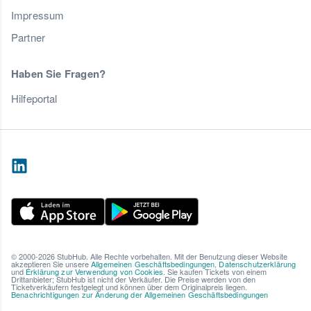
Impressum
Partner
Haben Sie Fragen?
Hilfeportal
© 2000-2026 StubHub. Alle Rechte vorbehalten. Mit der Benutzung dieser Website
akzeptieren Sie unsere
Allgemeinen Geschäftsbedingungen
,
Datenschutzerklärung
und
Erklärung zur Verwendung von Cookies
. Sie kaufen Tickets von einem
Drittanbieter; StubHub ist nicht der Verkäufer. Die Preise werden von den
Ticketverkäufern festgelegt und können über dem Originalpreis liegen.
Benachrichtigungen zur Änderung der Allgemeinen Geschäftsbedingungen