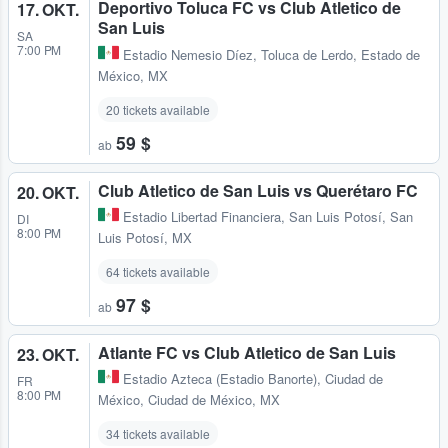
Deportivo Toluca FC vs Club Atletico de
17. OKT.
San Luis
SA
7:00 PM
Estadio Nemesio Díez
,
Toluca de Lerdo, Estado de
México, MX
20 tickets available
59 $
ab
Club Atletico de San Luis vs Querétaro FC
20. OKT.
Estadio Libertad Financiera
,
San Luis Potosí, San
DI
8:00 PM
Luis Potosí, MX
64 tickets available
97 $
ab
Atlante FC vs Club Atletico de San Luis
23. OKT.
Estadio Azteca (Estadio Banorte)
,
Ciudad de
FR
8:00 PM
México, Ciudad de México, MX
34 tickets available