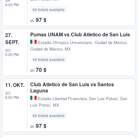
SA
6:00 PM
64 tickets available
97 $
ab
Pumas UNAM vs Club Atletico de San Luis
27.
SEPT.
Estadio Olímpico Universitario
,
Ciudad de México,
Ciudad de México, MX
SO
0:00 PM
44 tickets available
70 $
ab
Club Atletico de San Luis vs Santos
11. OKT.
Laguna
SO
6:00 PM
Estadio Libertad Financiera
,
San Luis Potosí, San
Luis Potosí, MX
64 tickets available
97 $
ab