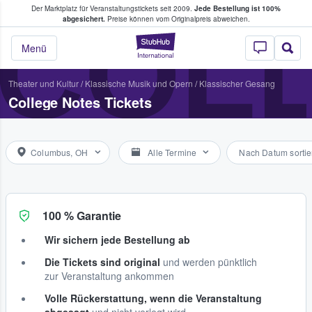
Der Marktplatz für Veranstaltungstickets seit 2009.
Jede Bestellung ist 100%
ans Tickets kaufen & verkaufen
COL
abgesichert.
Preise können vom Originalpreis abweichen.
StubHub - Wo Fans
Menü
Theater und Kultur
/
Klassische Musik und Opern
/
Klassischer Gesang
College Notes Tickets
Columbus, OH
Alle Termine
Nach Datum sortie
100 % Garantie
Wir sichern jede Bestellung ab
Die Tickets sind original
und werden pünktlich
zur Veranstaltung ankommen
Volle Rückerstattung, wenn die Veranstaltung