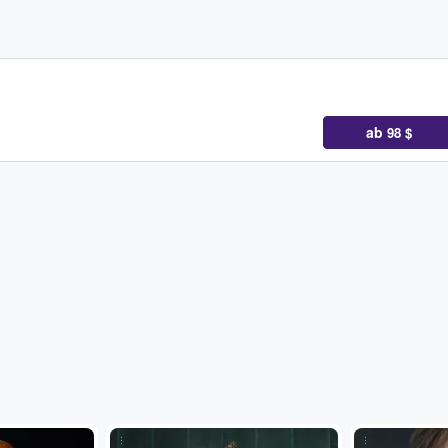
ab
98 $
...
...