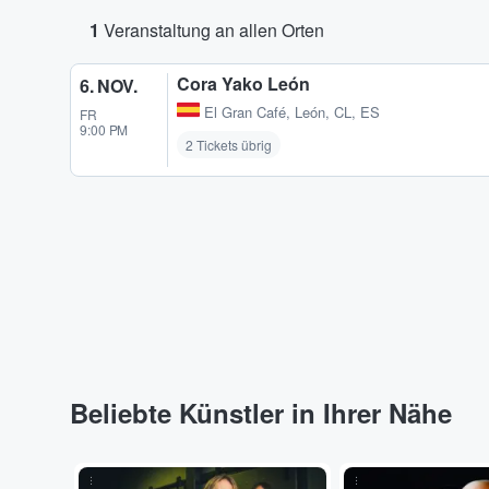
1
Veranstaltung an allen Orten
Cora Yako León
6. NOV.
El Gran Café
,
León, CL, ES
FR
9:00 PM
2 Tickets übrig
Beliebte Künstler in Ihrer Nähe
...
...