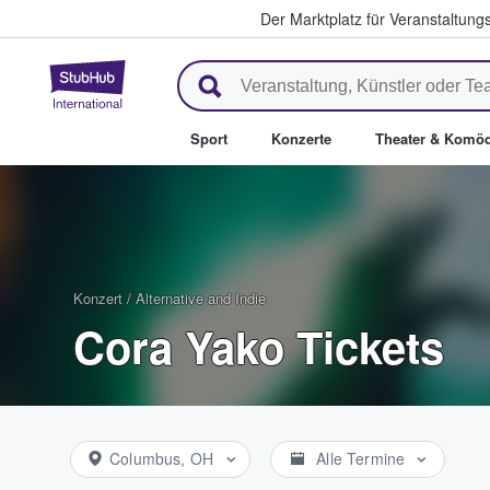
Der Marktplatz für Veranstaltungs
StubHub - Wo Fans Tickets kau
Sport
Konzerte
Theater & Komöd
Konzert
/
Alternative and Indie
Cora Yako Tickets
Columbus, OH
Alle Termine