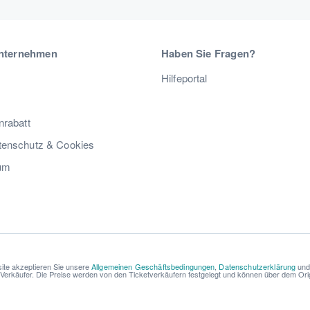
nternehmen
Haben Sie Fragen?
Hilfeportal
nrabatt
enschutz & Cookies
um
ite akzeptieren Sie unsere
Allgemeinen Geschäftsbedingungen
,
Datenschutzerklärung
un
r Verkäufer. Die Preise werden von den Ticketverkäufern festgelegt und können über dem Origi