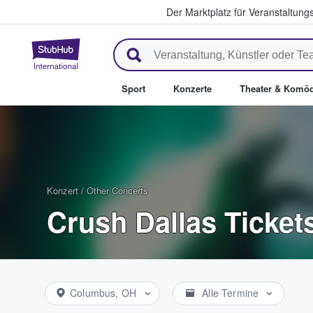
Der Marktplatz für Veranstaltungs
StubHub - Wo Fans Tickets kau
Sport
Konzerte
Theater & Komöd
Konzert
/
Other Concerts
Crush Dallas Ticket
Columbus, OH
Alle Termine