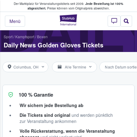
Der Marktplatz für Veranstaltungstickets seit 2009.
Jede Bestellung ist 100%
ans Tickets kaufen & verkaufen
DAIL
abgesichert.
Preise können vom Originalpreis abweichen.
StubHub - Wo Fans
Menü
Sport
/
Kampfsport
/
Boxen
Daily News Golden Gloves Tickets
Columbus, OH
Alle Termine
Nach Datum sortie
100 % Garantie
Wir sichern jede Bestellung ab
Die Tickets sind original
und werden pünktlich
zur Veranstaltung ankommen
Volle Rückerstattung, wenn die Veranstaltung